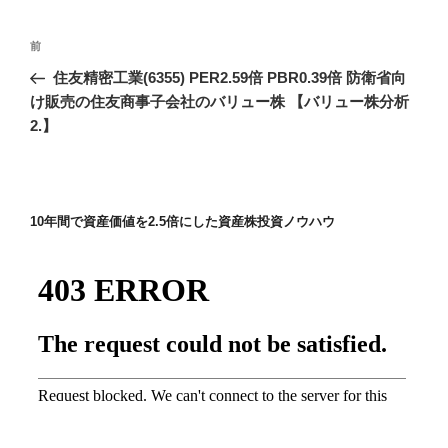
投
前
前
稿
の
住友精密工業(6355) PER2.59倍 PBR0.39倍 防衛省向
ナ
投
け販売の住友商事子会社のバリュー株 【バリュー株分析
ビ
稿
2.】
ゲ
ー
シ
10年間で資産価値を2.5倍にした資産株投資ノウハウ
ョ
ン