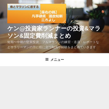
コ
ン
テ
ン
ツ
ケン@投資家ランナーの投資&マラ
へ
ソン&固定費削減まとめ
ス
短期〜中期の堅実投資、フルマラソンの練習・道具・レポートな
キ
どサラリーマンの方に役に立つ知識や経験をまとめていきます
ッ
プ
メニュー