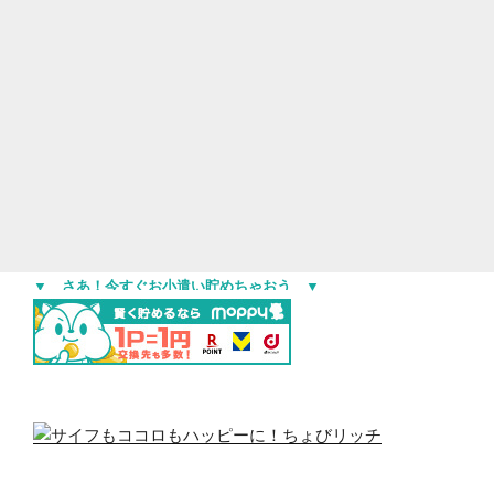
▼ さあ！今すぐお小遣い貯めちゃおう ▼