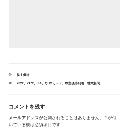
カ
株主優待
テ
タ
2022
、
7172
、
JIA
、
QUOカード
、
株主優待到着
、
株式新聞
ゴ
グ
リ
ー
コメントを残す
メールアドレスが公開されることはありません。
*
が付
いている欄は必須項目です