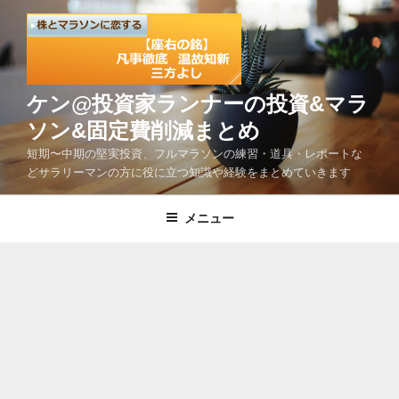
コ
ン
テ
ン
ツ
ケン@投資家ランナーの投資&マラ
へ
ソン&固定費削減まとめ
ス
短期〜中期の堅実投資、フルマラソンの練習・道具・レポートな
キ
どサラリーマンの方に役に立つ知識や経験をまとめていきます
ッ
プ
メニュー