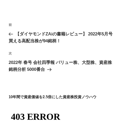
投
前
前
稿
の
【ダイヤモンドZAiの書籍レビュー】 2022年5月号
ナ
投
買える高配当株が94銘柄！
ビ
稿
ゲ
次
次
の
ー
2022年 春号 会社四季報 バリュー株、大型株、資産株
投
シ
銘柄分析 5000番台
稿
ョ
ン
10年間で資産価値を2.5倍にした資産株投資ノウハウ