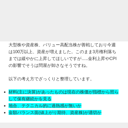
大型株や資産株、バリュー高配当株が善戦しており今週
は100万以上、資産が増えました。このまま3月権利落ち
までは緩やかに上昇してほしいですが…..金利上昇やCPI
の影響でそうは問屋が卸さなそうですね。
以下の考え方でざっくりと整理しています。
材料(主に決算)があったものは現在の株価が指標から照ら
して保有継続かを見る
地合、テクニカル的に過熱感が無いか
金額バランス面(値上がり期待、資産株)が適切か