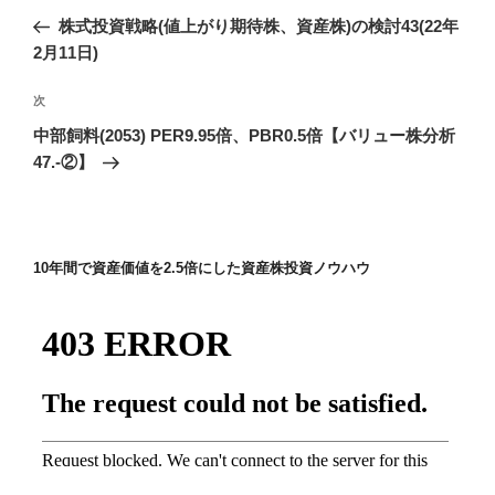
稿
の
株式投資戦略(値上がり期待株、資産株)の検討43(22年
ナ
投
2月11日)
ビ
稿
ゲ
次
次
の
ー
中部飼料(2053) PER9.95倍、PBR0.5倍【バリュー株分析
投
シ
47.-②】
稿
ョ
ン
10年間で資産価値を2.5倍にした資産株投資ノウハウ