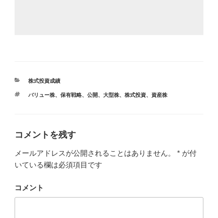
カ
株式投資成績
テ
タ
バリュー株
、
保有戦略
、
公開
、
大型株
、
株式投資
、
資産株
ゴ
グ
リ
ー
コメントを残す
メールアドレスが公開されることはありません。
*
が付
いている欄は必須項目です
コメント