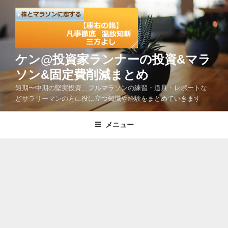
コ
ン
テ
ン
ツ
ケン@投資家ランナーの投資&マラ
へ
ソン&固定費削減まとめ
ス
短期〜中期の堅実投資、フルマラソンの練習・道具・レポートな
キ
どサラリーマンの方に役に立つ知識や経験をまとめていきます
ッ
プ
メニュー